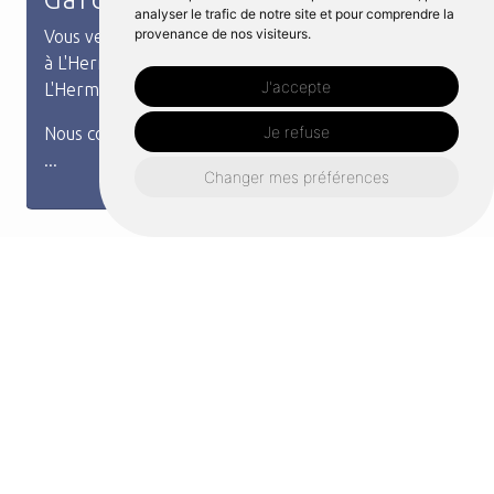
analyser le trafic de notre site et pour comprendre la
provenance de nos visiteurs.
Vous venez de rechercher garde corps sur mesure
à L'Hermitage. L'entreprise Distri Métal située à
J'accepte
L'Hermitage répond à votre besoin.
Je refuse
Nous concevons et fabriquons des garde-corps sur
...
Changer mes préférences
Un projet à L'Hermitage?
Contactez nous
Nous nous engageons à vous répondre dans les
plus brefs délais !