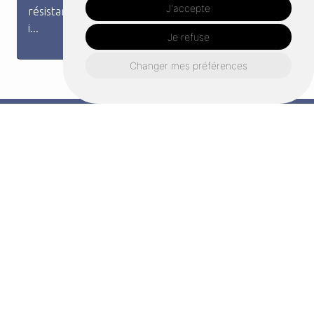
Nous vous proposons une multitude de produits de
J'accepte
qualité qui pourront correspondre à vos besoi...
Je refuse
Changer mes préférences
Un projet à Launay?
Contactez nous
Nous nous engageons à vous répondre dans les
plus brefs délais !
Prénom*