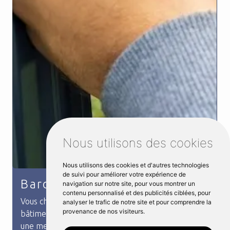
Nous utilisons des cookies
Nous utilisons des cookies et d'autres technologies
de suivi pour améliorer votre expérience de
navigation sur notre site, pour vous montrer un
Quincaillerie
contenu personnalisé et des publicités ciblées, pour
analyser le trafic de notre site et pour comprendre la
Vous recherchez du matériel de quincaillerie près
provenance de nos visiteurs.
de chez vous à Launay ? Venez chez Distri métal !