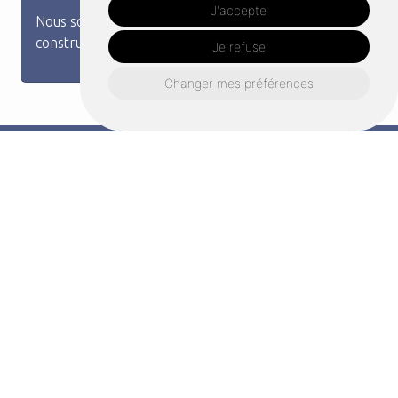
J'accepte
Nous sommes spécialisés dans la conception et la
constru...
Je refuse
Changer mes préférences
Un projet à Melesse?
Contactez nous
Nous nous engageons à vous répondre dans les
plus brefs délais !
Prénom*