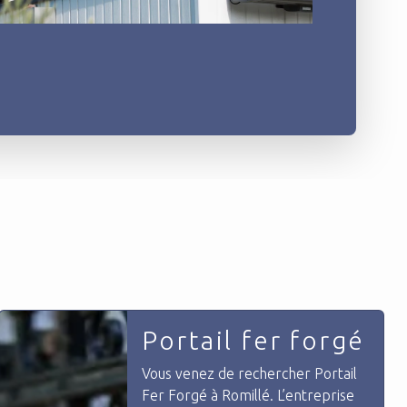
Portail fer forgé
Vous venez de rechercher Portail
Fer Forgé à Romillé. L’entreprise