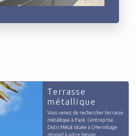
Métallier
Chez Distri Métal, nous sommes
une entreprise spécialiste dans le
métal. Nous avons appris a
travailler avec l'ensemble des
matériaux comme l'acier, le fer