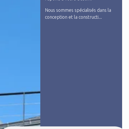
forgé, l'aluminium, l'inox… c'est
pour...