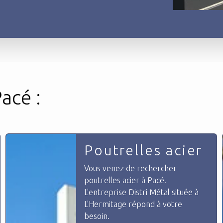
acé :
Terrasse
métallique
Vous venez de rechercher terrasse
métallique à Pacé. L'entreprise
Distri Métal située à L'Hermitage
répond à votre besoin.