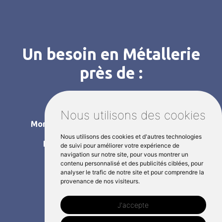
Un besoin en Métallerie
près de :
Pacé
Le Rheu
Launay
Nous utilisons des cookies
Montfort-sur-Meu
Melesse
Romillé
Nous utilisons des cookies et d'autres technologies
Betton
Mordelles
La Mézière
de suivi pour améliorer votre expérience de
navigation sur notre site, pour vous montrer un
L'Hermitage
contenu personnalisé et des publicités ciblées, pour
analyser le trafic de notre site et pour comprendre la
provenance de nos visiteurs.
J'accepte