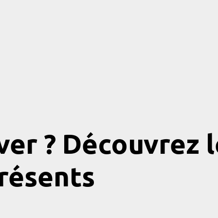
er ? Découvrez le
résents