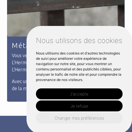
Nous utilisons des cookies
Terrasse métallique
Nous utilisons des cookies et d'autres technologies
Vous venez de rechercher terrasse métallique à
de suivi pour améliorer votre expérience de
L'Hermitage. L'entreprise Distri Métal située à
navigation sur notre site, pour vous montrer un
L'Hermitage répond à votre besoin.
contenu personnalisé et des publicités ciblées, pour
analyser le trafic de notre site et pour comprendre la
provenance de nos visiteurs.
Nous sommes spécialisés dans la conception et la
con...
J'accepte
Je refuse
Changer mes préférences