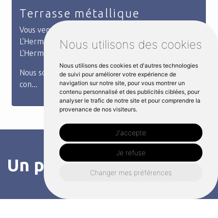
Garde corps sur mesure
Vous venez de rechercher garde corps sur mesure
à L'Hermitage. L'entreprise Distri Métal située à
Nous utilisons des cookies
L'Hermitage répond à votre besoin.
Nous utilisons des cookies et d'autres technologies
Nous concevons et fabriquons des garde-corps sur
de suivi pour améliorer votre expérience de
navigation sur notre site, pour vous montrer un
...
contenu personnalisé et des publicités ciblées, pour
analyser le trafic de notre site et pour comprendre la
provenance de nos visiteurs.
J'accepte
Je refuse
Un projet à L'Hermitage?
Changer mes préférences
Contactez nous
Nous nous engageons à vous répondre dans les