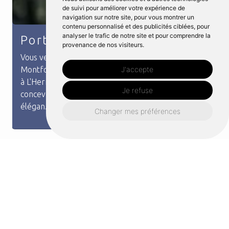
de suivi pour améliorer votre expérience de
navigation sur notre site, pour vous montrer un
contenu personnalisé et des publicités ciblées, pour
analyser le trafic de notre site et pour comprendre la
Portail fer forgé
provenance de nos visiteurs.
Vous venez de rechercher Portail Fer Forgé à
Montfort-sur-Meu. L’entreprise Distri Metal située
J'accepte
à L'Hermitage répond à votre besoin. Nous
Je refuse
concevons et installons des portails en fer forgé
élégan...
Changer mes préférences
Un projet à Montfort-sur-
Meu?
Contactez nous