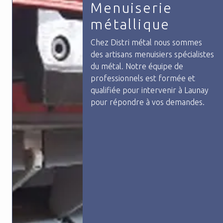
Garde corps sur
mesure
Vous venez de rechercher garde
corps sur mesure à Launay.
L'entreprise Distri Métal située à
L'Hermitage répond à votre
besoin.
Nous concevons et fabriquons des
garde-corps sur mesur...