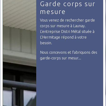
Ferrailleur
Si vous cherchez un ferrailleur
proche de vous vous situé à
Launay, découvrez Distri métal.
Nous proposons nos services pour
les particuliers comme pour les
professionnels pour les petits et
les...