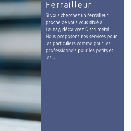
Grille métal
Vous voulez ajouter une grille en
métal chez vous à Launay ? Faites
appel à Distri Métal pour vous
aider et vous conseiller sur le
modèle qui vous conviendra le
mieux. Les grilles métalliques so...