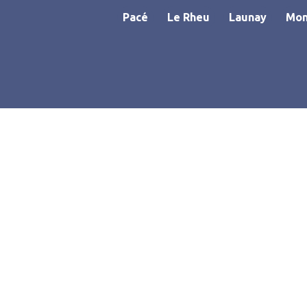
Pacé
Le Rheu
Launay
Mon